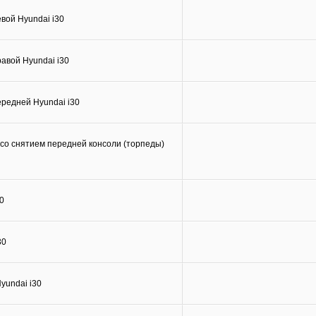
вой Hyundai i30
авой Hyundai i30
редней Hyundai i30
со снятием передней консоли (торпеды)
0
30
yundai i30