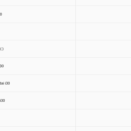
30
 )
30
ai i30
i30