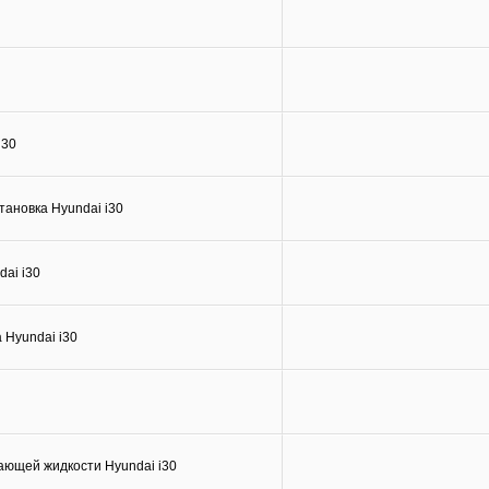
i30
тановка Hyundai i30
ai i30
 Hyundai i30
ающей жидкости Hyundai i30