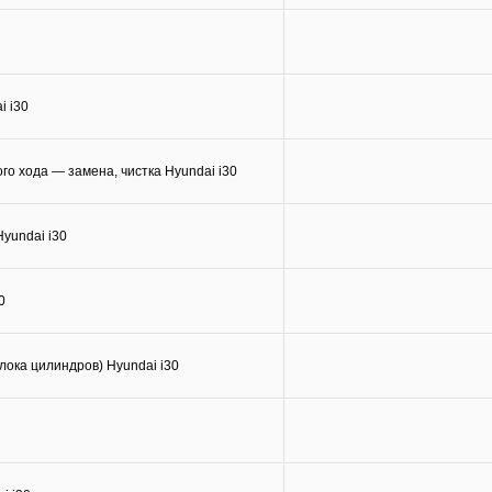
i i30
го хода — замена, чистка Hyundai i30
yundai i30
0
лока цилиндров) Hyundai i30